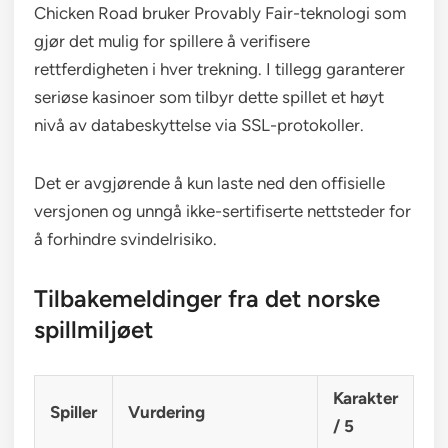
Chicken Road bruker Provably Fair-teknologi som
gjør det mulig for spillere å verifisere
rettferdigheten i hver trekning. I tillegg garanterer
seriøse kasinoer som tilbyr dette spillet et høyt
nivå av databeskyttelse via SSL-protokoller.
Det er avgjørende å kun laste ned den offisielle
versjonen og unngå ikke-sertifiserte nettsteder for
å forhindre svindelrisiko.
Tilbakemeldinger fra det norske
spillmiljøet
Karakter
Spiller
Vurdering
/ 5