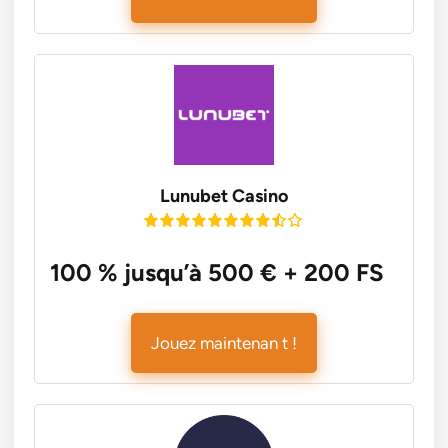
Lunubet Casino
100 % jusqu’à 500 € + 200 FS
Jouez maintenan t !