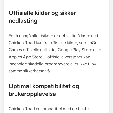
Offisielle kilder og sikker
nedlasting
For å unngå alle risikoer er det viktig å laste ned
Chicken Road kun fra offisielle kilder, som InOut
Games offisielle nettside, Google Play Store eller
Apples App Store. Uoffisielle versjoner kan
inneholde skadelig programvare eller ikke tilby
samme sikkerhetsnivå.
Optimal kompatibilitet og
brukeropplevelse
Chicken Road er kompatibel med de fleste