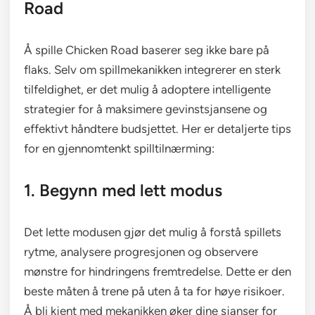
Road
Å spille Chicken Road baserer seg ikke bare på
flaks. Selv om spillmekanikken integrerer en sterk
tilfeldighet, er det mulig å adoptere intelligente
strategier for å maksimere gevinstsjansene og
effektivt håndtere budsjettet. Her er detaljerte tips
for en gjennomtenkt spilltilnærming:
1. Begynn med lett modus
Det lette modusen gjør det mulig å forstå spillets
rytme, analysere progresjonen og observere
mønstre for hindringens fremtredelse. Dette er den
beste måten å trene på uten å ta for høye risikoer.
Å bli kjent med mekanikken øker dine sjanser for