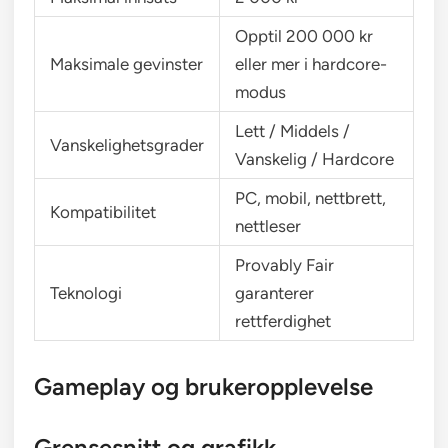
Opptil 200 000 kr
Maksimale gevinster
eller mer i hardcore-
modus
Lett / Middels /
Vanskelighetsgrader
Vanskelig / Hardcore
PC, mobil, nettbrett,
Kompatibilitet
nettleser
Provably Fair
Teknologi
garanterer
rettferdighet
Gameplay og brukeropplevelse
Grensesnitt og grafikk