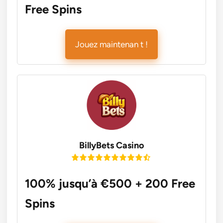
Free Spins
Jouez maintenan t !
BillyBets Casino
100% jusqu’à €500 + 200 Free
Spins