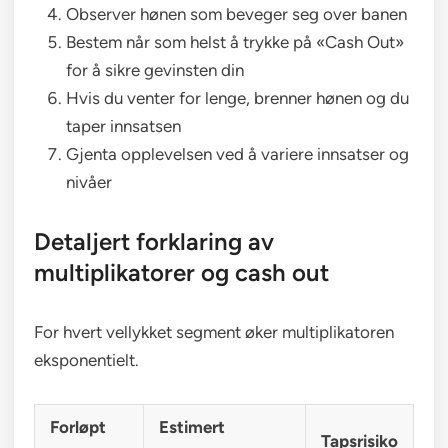
Observer hønen som beveger seg over banen
Bestem når som helst å trykke på «Cash Out»
for å sikre gevinsten din
Hvis du venter for lenge, brenner hønen og du
taper innsatsen
Gjenta opplevelsen ved å variere innsatser og
nivåer
Detaljert forklaring av
multiplikatorer og cash out
For hvert vellykket segment øker multiplikatoren
eksponentielt.
Forløpt
Estimert
Tapsrisiko