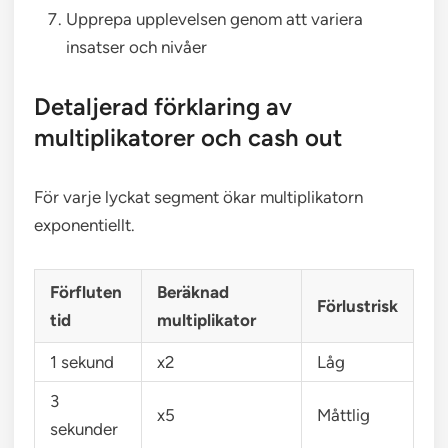
Upprepa upplevelsen genom att variera
insatser och nivåer
Detaljerad förklaring av
multiplikatorer och cash out
För varje lyckat segment ökar multiplikatorn
exponentiellt.
Förfluten
Beräknad
Förlustrisk
tid
multiplikator
1 sekund
x2
Låg
3
x5
Måttlig
sekunder