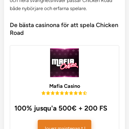
och flera svårighetsnivåer passar Chicken Road
både nybörjare och erfarna spelare.
De bästa casinona för att spela Chicken
Road
Mafia Casino
100% jusqu'a 500€ + 200 FS
Jouez maintenan t !