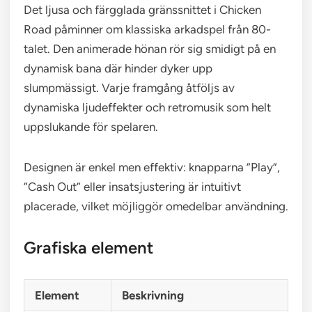
Det ljusa och färgglada gränssnittet i Chicken
Road påminner om klassiska arkadspel från 80-
talet. Den animerade hönan rör sig smidigt på en
dynamisk bana där hinder dyker upp
slumpmässigt. Varje framgång åtföljs av
dynamiska ljudeffekter och retromusik som helt
uppslukande för spelaren.
Designen är enkel men effektiv: knapparna ”Play”,
”Cash Out” eller insatsjustering är intuitivt
placerade, vilket möjliggör omedelbar användning.
Grafiska element
Element
Beskrivning