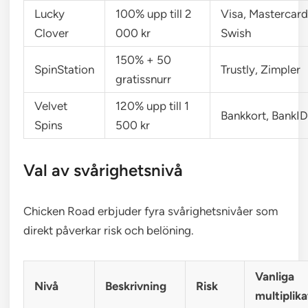
Lucky
100% upp till 2
Visa, Mastercard
Clover
000 kr
Swish
150% + 50
SpinStation
Trustly, Zimpler
gratissnurr
Velvet
120% upp till 1
Bankkort, BankID
Spins
500 kr
Val av svårighetsnivå
Chicken Road erbjuder fyra svårighetsnivåer som
direkt påverkar risk och belöning.
Vanliga
Nivå
Beskrivning
Risk
multiplika