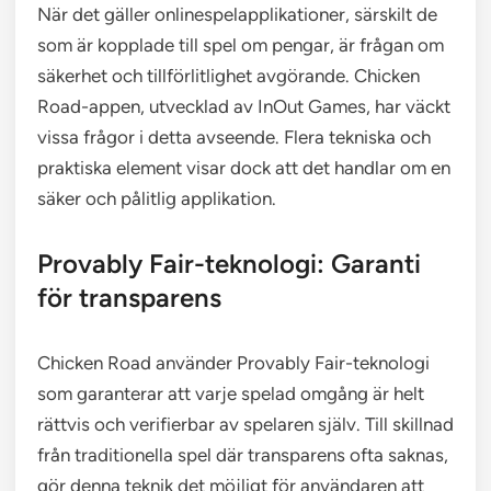
När det gäller onlinespelapplikationer, särskilt de
som är kopplade till spel om pengar, är frågan om
säkerhet och tillförlitlighet avgörande. Chicken
Road-appen, utvecklad av InOut Games, har väckt
vissa frågor i detta avseende. Flera tekniska och
praktiska element visar dock att det handlar om en
säker och pålitlig applikation.
Provably Fair-teknologi: Garanti
för transparens
Chicken Road använder Provably Fair-teknologi
som garanterar att varje spelad omgång är helt
rättvis och verifierbar av spelaren själv. Till skillnad
från traditionella spel där transparens ofta saknas,
gör denna teknik det möjligt för användaren att