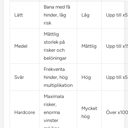
Bana med få
Lätt
hinder, låg
Låg
Upp till x5
risk
Måttlig
storlek på
Medel
Måttlig
Upp till x1
risker och
belöningar
Frekventa
Svår
hinder, hög
Hög
Upp till x
multiplikation
Maximala
risker,
Mycket
Hardcore
enorma
Över x10
hög
vinster