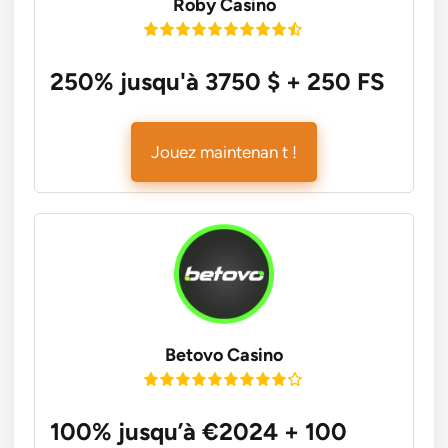
Roby Casino
250% jusqu'à 3750 $ + 250 FS
Jouez maintenan t !
Betovo Casino
100% jusqu’à €2024 + 100