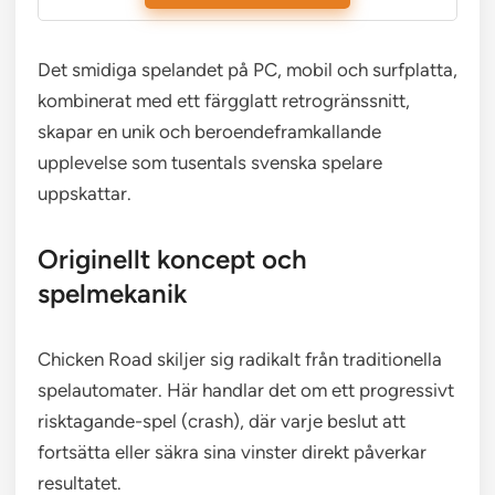
Det smidiga spelandet på PC, mobil och surfplatta,
kombinerat med ett färgglatt retrogränssnitt,
skapar en unik och beroendeframkallande
upplevelse som tusentals svenska spelare
uppskattar.
Originellt koncept och
spelmekanik
Chicken Road skiljer sig radikalt från traditionella
spelautomater. Här handlar det om ett progressivt
risktagande-spel (crash), där varje beslut att
fortsätta eller säkra sina vinster direkt påverkar
resultatet.