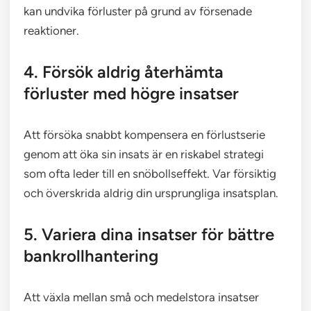
kan undvika förluster på grund av försenade
reaktioner.
4. Försök aldrig återhämta
förluster med högre insatser
Att försöka snabbt kompensera en förlustserie
genom att öka sin insats är en riskabel strategi
som ofta leder till en snöbollseffekt. Var försiktig
och överskrida aldrig din ursprungliga insatsplan.
5. Variera dina insatser för bättre
bankrollhantering
Att växla mellan små och medelstora insatser