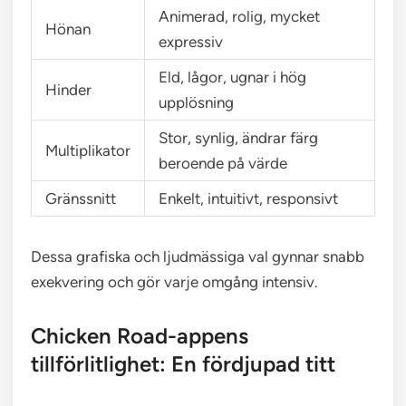
Animerad, rolig, mycket
Hönan
expressiv
Eld, lågor, ugnar i hög
Hinder
upplösning
Stor, synlig, ändrar färg
Multiplikator
beroende på värde
Gränssnitt
Enkelt, intuitivt, responsivt
Dessa grafiska och ljudmässiga val gynnar snabb
exekvering och gör varje omgång intensiv.
Chicken Road-appens
tillförlitlighet: En fördjupad titt