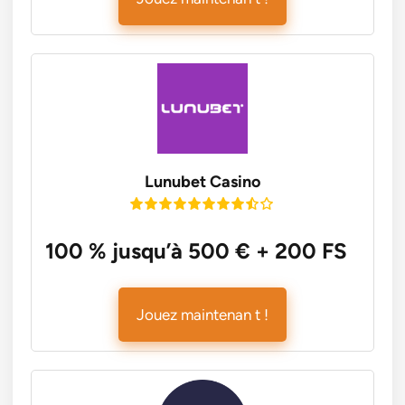
Lunubet Casino
100 % jusqu’à 500 € + 200 FS
Jouez maintenan t !