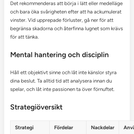
Det rekommenderas att börja i lätt eller medelläge
och bara öka svårigheten efter att ha ackumulerat
vinster. Vid upprepade förluster, gå ner för att
begränsa skadorna och återfinna lugnet som krävs
för att tänka.
Mental hantering och disciplin
Håll ett objektivt sinne och låt inte känslor styra
dina beslut. Ta alltid tid att analysera innan du
spelar, och låt inte passionen ta över förnuftet.
Strategiöversikt
Strategi
Fördelar
Nackdelar
Anv