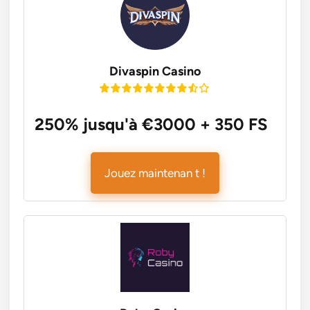
Divaspin Casino
250% jusqu'à €3000 + 350 FS
Jouez maintenan t !